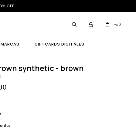
0% OFF
0
PYG
MARCAS
GIFTCARDS DIGITALES
 brown synthetic - brown
0
00
monto: