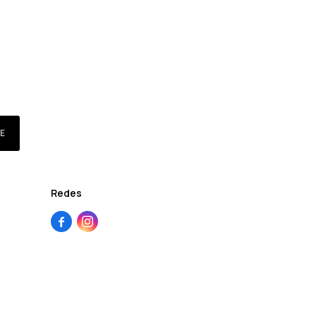
E
Redes

