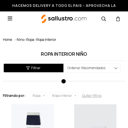
HACEMOS DELIVERY A TODO EL PAIS - APROVECHA LA
RUNNING HASTA 50% OFF

Home
>
Nino
>
Ropa
>
Ropa Interior
ROPA INTERIOR NIÑO
Recomendados
Filtrando por:
Ropa
Ropa interior
Quitar filtros