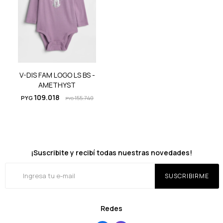
V-DIS FAM LOGO LS BS -
AMETHYST
109.018
PYG
155.740
PYG
¡Suscribite y recibí todas nuestras novedades!
SUSCRIBIRME
Redes