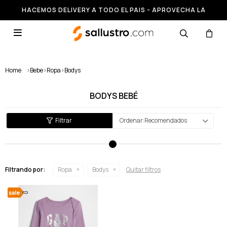
HACEMOS DELIVERY A TODO EL PAIS - APROVECHA LA
RUNNING HASTA 50% OFF

Home
>
Bebe
>
Ropa
>
Bodys
BODYS BEBÉ
Recomendados
Filtrando por:
Ropa
Bodys
Quitar filtros