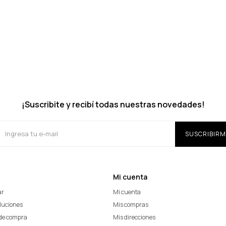
¡Suscribite y recibí todas nuestras novedades!
SUSCRIBIRM
Mi cuenta
ar
Mi cuenta
oluciones
Mis compras
de compra
Mis direcciones