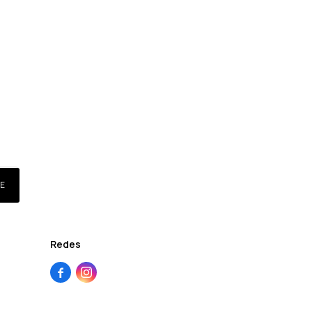
E
Redes

