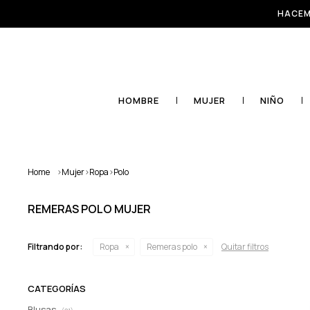
HACEM
HOMBRE
MUJER
NIÑO
Home
>
Mujer
>
Ropa
>
Polo
REMERAS POLO MUJER
Filtrando por:
Ropa
Remeras polo
Quitar filtros
CATEGORÍAS
Blusas