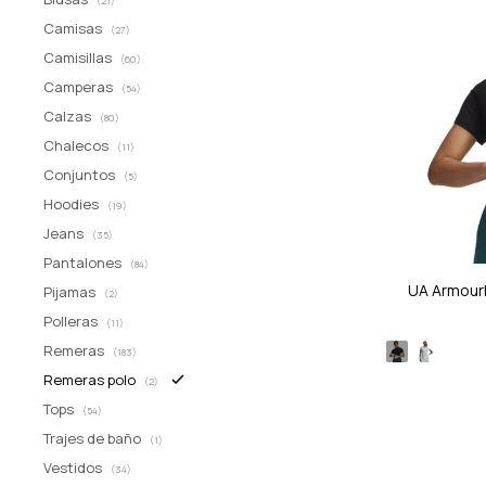
(21)
Camisas
(27)
Camisillas
(60)
Camperas
(54)
Calzas
(80)
Chalecos
(11)
Conjuntos
(5)
Hoodies
(19)
Jeans
(35)
Pantalones
(84)
UA ArmourD
Pijamas
(2)
Polleras
(11)
Remeras
(183)
Remeras polo
(2)
Tops
(54)
Trajes de baño
(1)
Vestidos
(34)