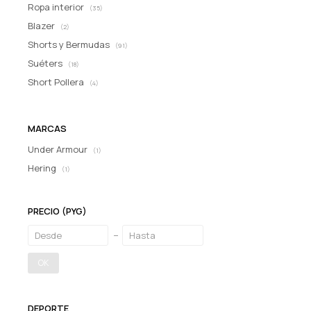
Ropa interior
(35)
Blazer
(2)
Shorts y Bermudas
(91)
Suéters
(18)
Short Pollera
(4)
MARCAS
Under Armour
(1)
Hering
(1)
PRECIO
(PYG)
OK
DEPORTE