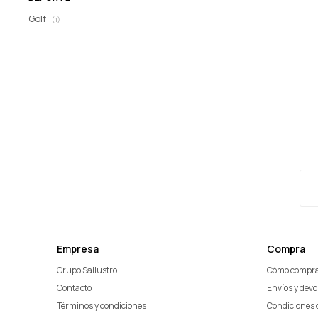
Golf
(1)
Empresa
Compra
Grupo Sallustro
Cómo compr
Contacto
Envíos y dev
Términos y condiciones
Condiciones 