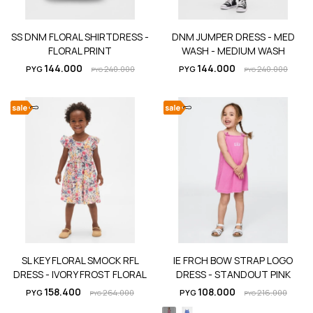
SS DNM FLORAL SHIRTDRESS -
DNM JUMPER DRESS - MED
FLORAL PRINT
WASH - MEDIUM WASH
144.000
144.000
PYG
240.000
PYG
240.000
PYG
PYG
SL KEY FLORAL SMOCK RFL
IE FRCH BOW STRAP LOGO
DRESS - IVORY FROST FLORAL
DRESS - STANDOUT PINK
158.400
108.000
PYG
264.000
PYG
216.000
PYG
PYG