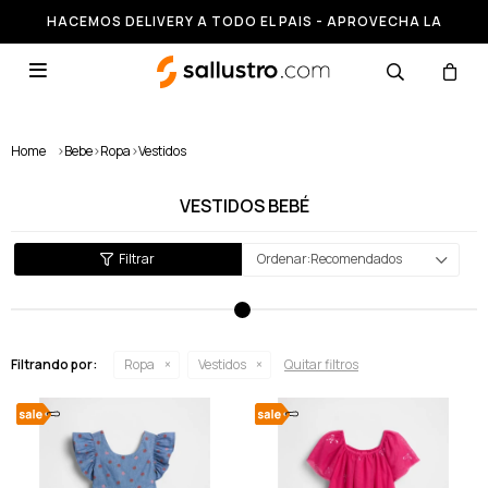
HACEMOS DELIVERY A TODO EL PAIS - APROVECHA LA
RUNNING HASTA 50% OFF

Home
>
Bebe
>
Ropa
>
Vestidos
VESTIDOS BEBÉ
Recomendados
Filtrando por:
Ropa
Vestidos
Quitar filtros