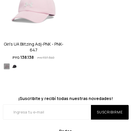
Girl's UA Blitzing Adj-PNK - PNK-
647
138.138
PYG
197.340
PYG
¡Suscribite y recibí todas nuestras novedades!
SUSCRIBIRME