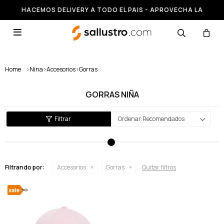
HACEMOS DELIVERY A TODO EL PAIS - APROVECHA LA
RUNNING HASTA 50% OFF

Home
>
Nina
>
Accesorios
>
Gorras
GORRAS NIÑA
Recomendados
Filtrando por:
Accesorios
Gorras
Quitar filtros