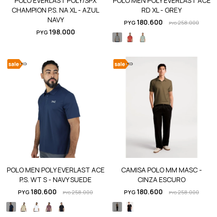
POLO EVERLAST POLY/SPX
POLO MEN POLY EVERLAST ACE
CHAMPION P.S. NA XL - AZUL
RD XL - GREY
NAVY
180.600
PYG
258.000
PYG
198.000
PYG
POLO MEN POLY EVERLAST ACE
CAMISA POLO MM MASC -
P.S. WT S - NAVY SUEDE
CINZA ESCURO
180.600
180.600
PYG
258.000
PYG
258.000
PYG
PYG