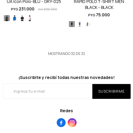
UA Icon Polo-BLU - GRY-025
RAPID POLO T-SHIRT MEN
BLACK - BLACK
231.000
PYG
330.000
PYG
75.000
PYG
MOSTRANDO
32
DE
32
¡Suscribite y recibí todas nuestras novedades!
SUSCRIBIRME
Redes

