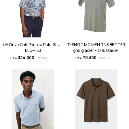
UA Drive Chill Printed Polo-BLU -
T-SHIRT MC MEN TNS BETTER
BLU-453
gris glacier - Gris Glacier
324.000
70.800
PYG
540.000
PYG
118.000
PYG
PYG