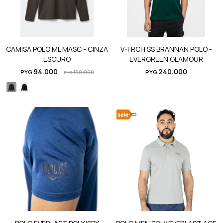
CAMISA POLO ML MASC - CINZA
V-FRCH SS BRANNAN POLO -
ESCURO
EVERGREEN GLAMOUR
94.000
240.000
PYG
188.000
PYG
PYG