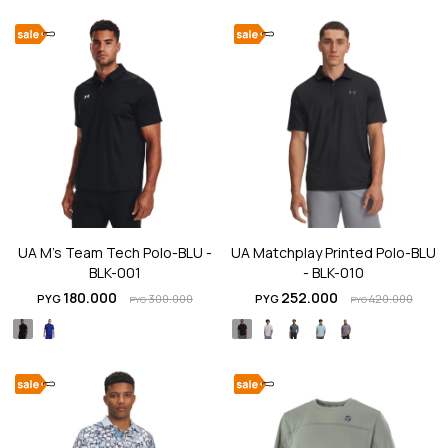
UA M's Team Tech Polo-BLU -
UA Matchplay Printed Polo-BLU
BLK-001
- BLK-010
180.000
252.000
PYG
300.000
PYG
420.000
PYG
PYG