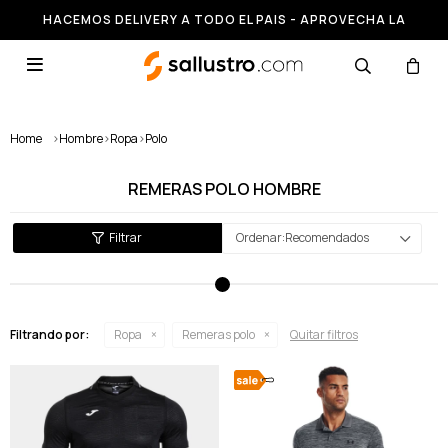
HACEMOS DELIVERY A TODO EL PAIS - APROVECHA LA
RUNNING HASTA 50% OFF

Home
>
Hombre
>
Ropa
>
Polo
REMERAS POLO HOMBRE
Recomendados
Filtrando por:
Ropa
Remeras polo
Quitar filtros