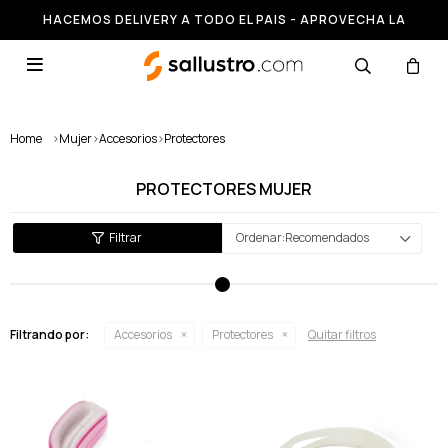
HACEMOS DELIVERY A TODO EL PAIS - APROVECHA LA
RUNNING HASTA 50% OFF

Home
>
Mujer
>
Accesorios
>
Protectores
PROTECTORES MUJER
Recomendados
Filtrando por:
Accesorios
Protectores
Quitar filtros