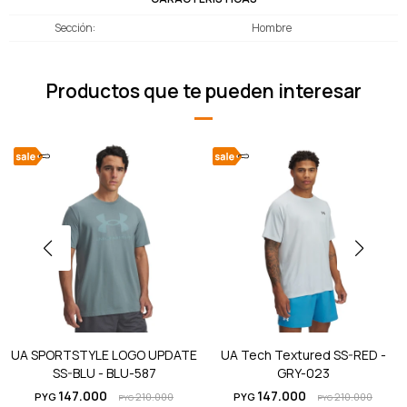
Sección
Hombre
Productos que te pueden interesar
UA SPORTSTYLE LOGO UPDATE
UA Tech Textured SS-RED -
SS-BLU - BLU-587
GRY-023
147.000
147.000
PYG
210.000
PYG
210.000
PYG
PYG