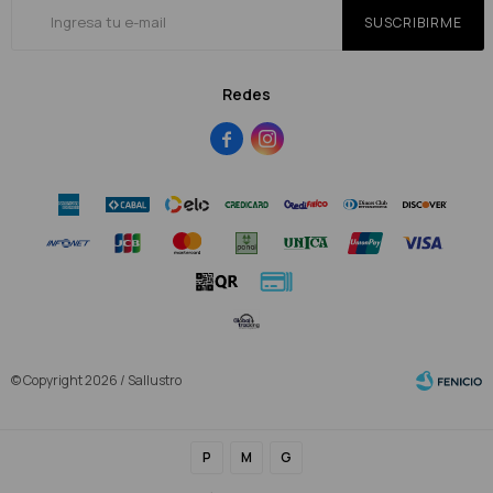
SUSCRIBIRME
Redes


© Copyright 2026 / Sallustro
P
M
G