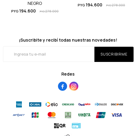
NEGRO
194.600
PYG
278.000
PYG
194.600
PYG
278.000
PYG
¡Suscribite y recibí todas nuestras novedades!
SUSCRIBIRME
Redes

