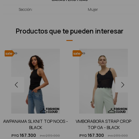
Sección
Mujer
Productos que te pueden interesar
AWPANAMA SL KNIT TOP NOOS -
VMBORABORA STRAP CROP
BLACK
TOP GA - BLACK
167.300
167.300
PYG
239.000
PYG
239.000
PYG
PYG