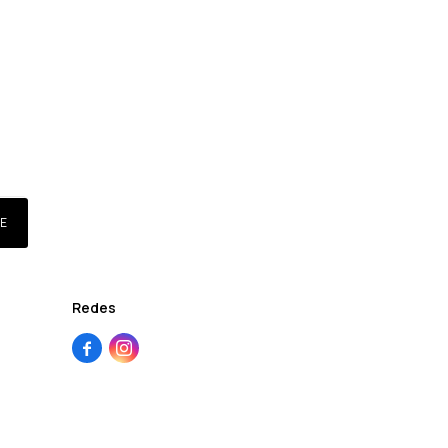
E
Redes

