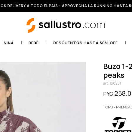
OS DELIVERY A TODO EL PAIS - APROVECHA LA RUNNING HASTA 5
NIÑA
BEBÉ
DESCUENTOS HASTA 50% OFF
buzo 1-2 zip wmn urb - rosa stool
peaks
168251
258.
PYG
TOPS - PRENDA