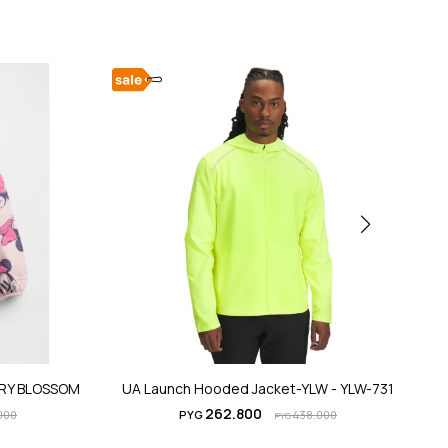
RRY BLOSSOM
UA Launch Hooded Jacket-YLW - YLW-731
U
262.800
000
PYG
438.000
PYG