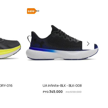
 GRY-016
UA Infinite-BLK - BLK-008
UA
345.000
PYG
690.000
PYG