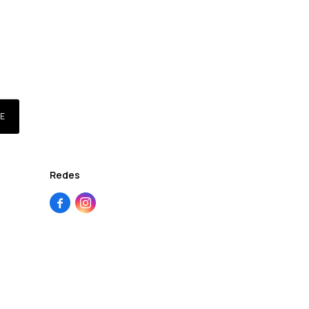
E
Redes

