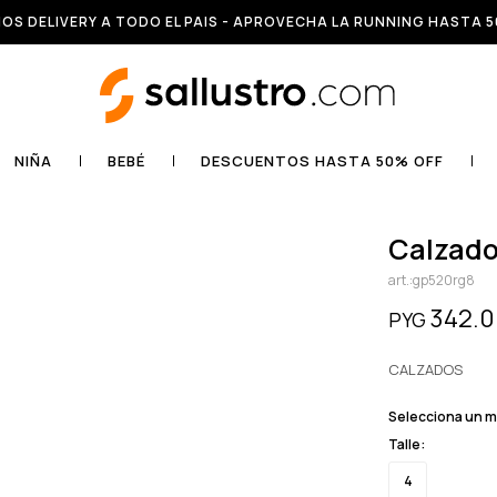
OS DELIVERY A TODO EL PAIS - APROVECHA LA RUNNING HASTA 5
NIÑA
BEBÉ
DESCUENTOS HASTA 50% OFF
calzad
gp520rg8
342.
PYG
CALZADOS
Selecciona un 
Talle:
4