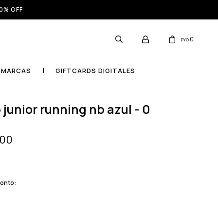
0% OFF
0
PYG
MARCAS
GIFTCARDS DIGITALES
o junior running nb azul - 0
000
monto: