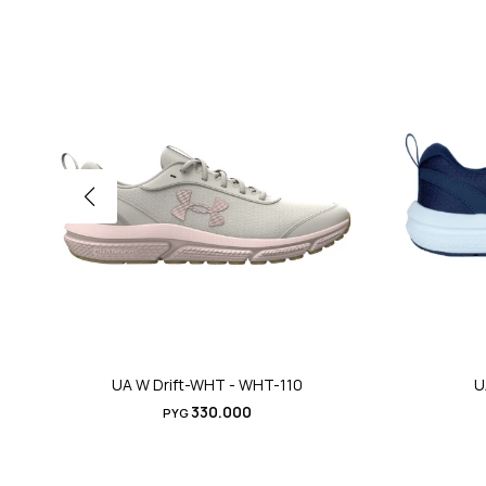
UA W Drift-WHT - WHT-110
U
330.000
PYG