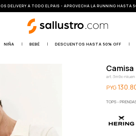
OS DELIVERY A TODO EL PAIS - APROVECHA LA RUNNING HASTA 5
NIÑA
BEBÉ
DESCUENTOS HASTA 50% OFF
camisa
3m9x-nkuen
130.8
PYG
TOPS - PRENDA