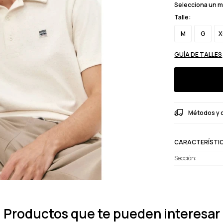
Selecciona un 
Talle:
M
G
X
GUÍA DE TALLES
Métodos y 
CARACTERÍSTI
Sección
Productos que te pueden interesar