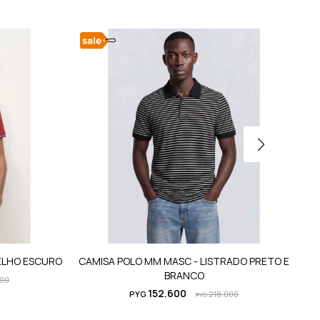
ELHO ESCURO
CAMISA POLO MM MASC - LISTRADO PRETO E
P
BRANCO
000
152.600
PYG
218.000
PYG