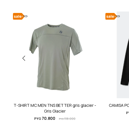
T-SHIRT MC MEN TNS BETTER gris glacier -
CAMISA P
Gris Glacier
P
70.800
PYG
118.000
PYG