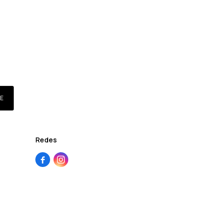
E
Redes

