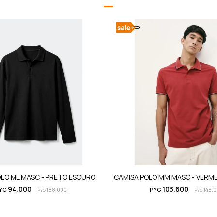
OLO ML MASC - PRETO ESCURO
CAMISA POLO MM MASC - VERM
94.000
103.600
YG
188.000
PYG
148.
PYG
PYG