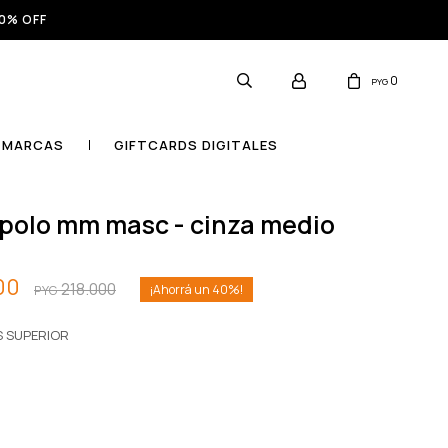
0% OFF
0
PYG
MARCAS
GIFTCARDS DIGITALES
 polo mm masc - cinza medio
00
218.000
40
PYG
S SUPERIOR