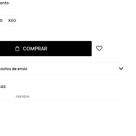
monto:
G
XXG
COMPRAR
costos de envío
CAS
Hombre