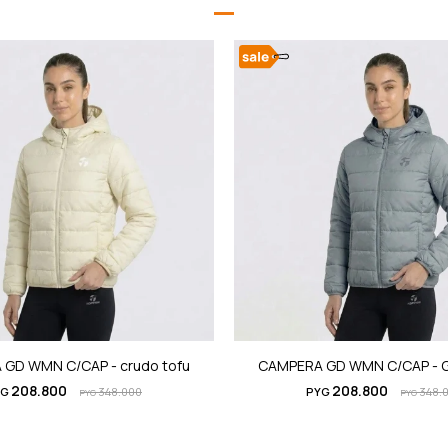
GD WMN C/CAP - crudo tofu
CAMPERA GD WMN C/CAP - G
208.800
208.800
YG
348.000
PYG
348.
PYG
PYG