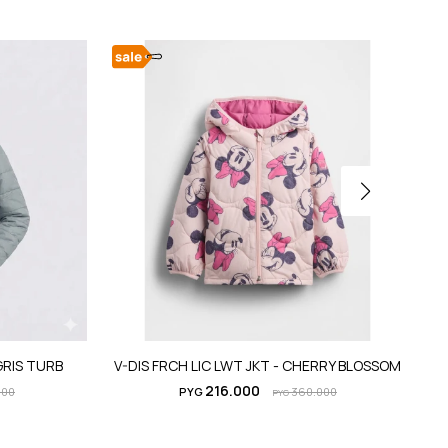
RIS TURB
V-DIS FRCH LIC LWT JKT - CHERRY BLOSSOM
216.000
000
PYG
360.000
PYG