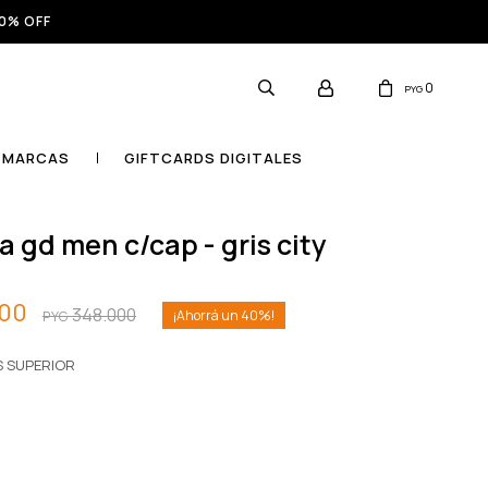
0% OFF
0
PYG
MARCAS
GIFTCARDS DIGITALES
a gd men c/cap - gris city
800
348.000
40
PYG
S SUPERIOR