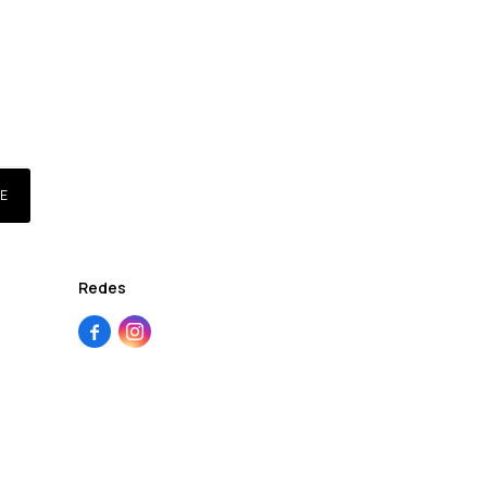
E
Redes

