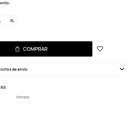
monto:
L
XL
COMPRAR
costos de envío
CAS
Hombre