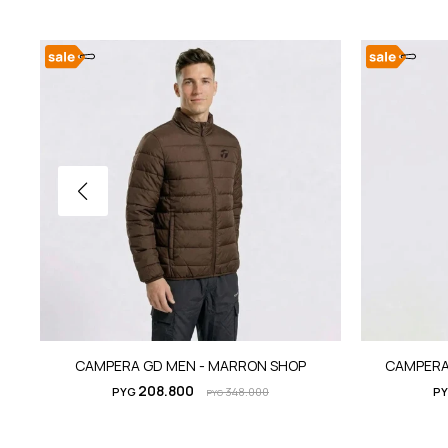
CAMPERA GD MEN - MARRON SHOP
CAMPERA 
208.800
PYG
348.000
P
PYG