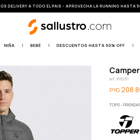
OS DELIVERY A TODO EL PAIS - APROVECHA LA RUNNING HASTA 5
NIÑA
BEBÉ
DESCUENTOS HASTA 50% OFF
camper
168281
208.
PYG
TOPS - PRENDA