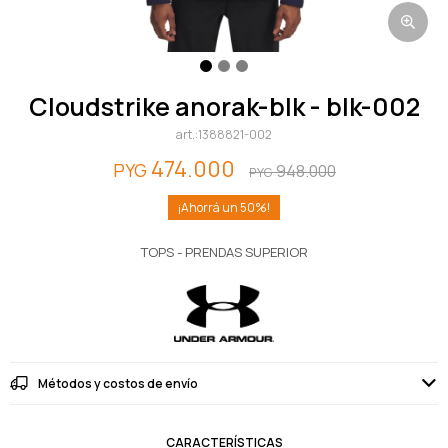
cloudstrike anorak-blk - blk-002
1388821-002
474.000
PYG
948.000
PYG
50
TOPS - PRENDAS SUPERIOR
Métodos y costos de envío
CARACTERÍSTICAS