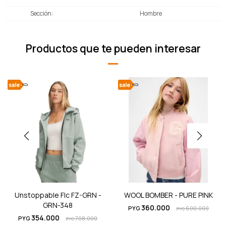
Sección
Hombre
Productos que te pueden interesar
Unstoppable Flc FZ-GRN -
WOOL BOMBER - PURE PINK
GRN-348
360.000
PYG
600.000
PYG
354.000
PYG
708.000
PYG