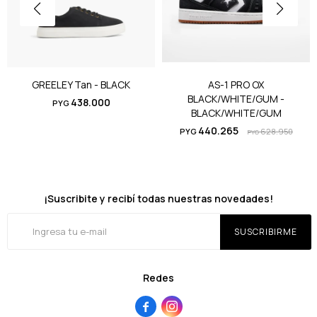
GREELEY Tan - BLACK
AS-1 PRO OX
BLACK/WHITE/GUM -
438.000
PYG
BLACK/WHITE/GUM
440.265
PYG
628.950
PYG
¡Suscribite y recibí todas nuestras novedades!
SUSCRIBIRME
Redes

