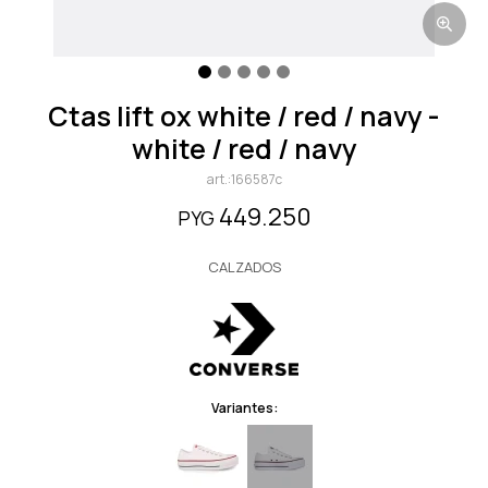
ctas lift ox white / red / navy -
white / red / navy
166587c
449.250
PYG
CALZADOS
Variantes: