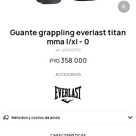
guante grappling everlast titan
mma l/xl - 0
p00003112
358.000
PYG
ACCESORIOS
Métodos y costos de envío
CARACTERÍSTICAS