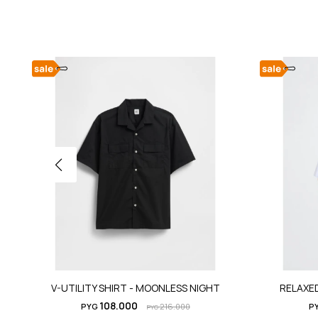
V-UTILITY SHIRT - MOONLESS NIGHT
RELAXED
108.000
PYG
216.000
P
PYG