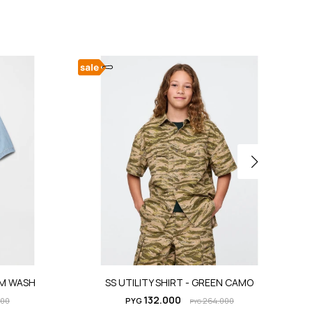
UM WASH
SS UTILITY SHIRT - GREEN CAMO
132.000
000
PYG
264.000
PYG