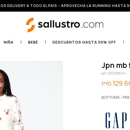
OS DELIVERY A TODO EL PAIS - APROVECHA LA RUNNING HASTA 5
NIÑA
BEBÉ
DESCUENTOS HASTA 50% OFF
jpn mb 
322938174
129.6
PYG
BOTTOMS - PRE