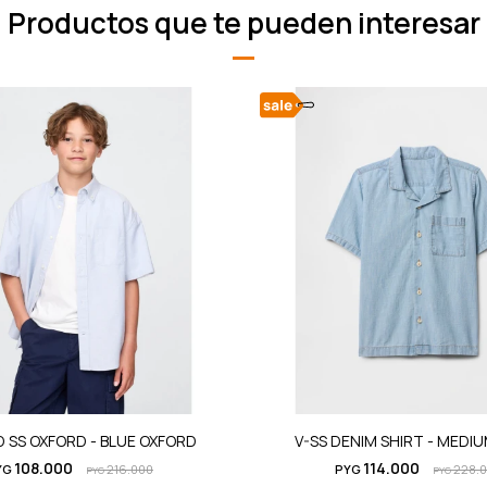
Productos que te pueden interesar
 SS OXFORD - BLUE OXFORD
V-SS DENIM SHIRT - MEDI
108.000
114.000
YG
216.000
PYG
228.
PYG
PYG