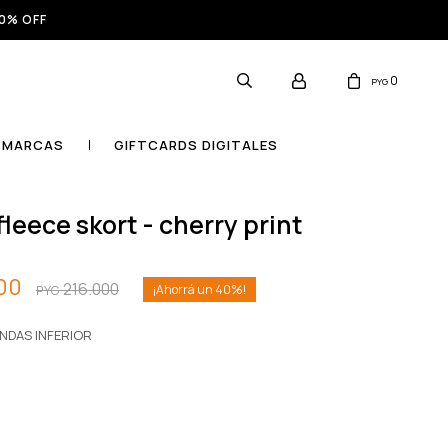
0% OFF
0
PYG
MARCAS
GIFTCARDS DIGITALES
fleece skort - cherry print
00
216.000
40
PYG
NDAS INFERIOR