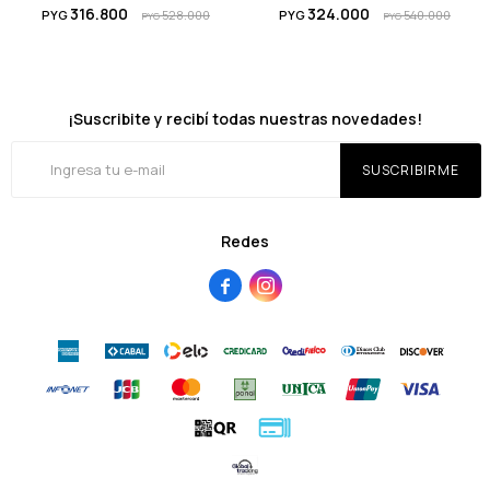
316.800
324.000
PYG
528.000
PYG
540.000
PYG
PYG
¡Suscribite y recibí todas nuestras novedades!
SUSCRIBIRME
Redes

