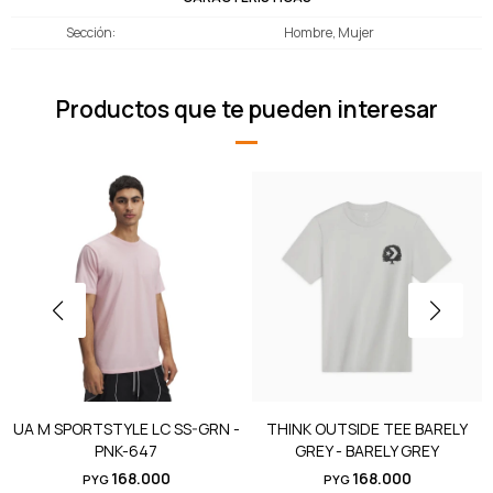
Sección
Hombre, Mujer
Productos que te pueden interesar
UA M SPORTSTYLE LC SS-GRN -
THINK OUTSIDE TEE BARELY
PNK-647
GREY - BARELY GREY
168.000
168.000
PYG
PYG