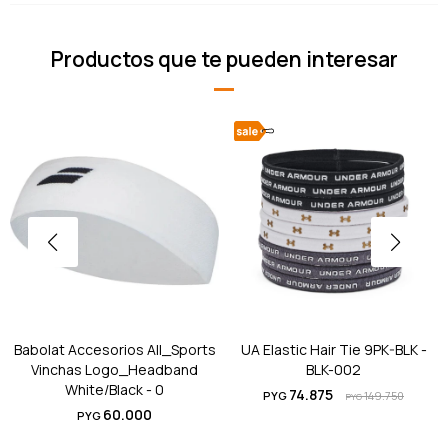
Productos que te pueden interesar
Babolat Accesorios All_Sports
UA Elastic Hair Tie 9PK-BLK -
Vinchas Logo_Headband
BLK-002
White/Black - 0
74.875
PYG
149.750
PYG
60.000
PYG