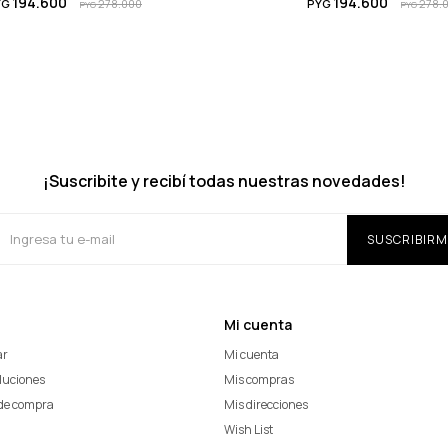
194.600
194.600
YG
278.000
PYG
278.
PYG
PYG
¡Suscribite y recibí todas nuestras novedades!
SUSCRIBIRM
Mi cuenta
ar
Mi cuenta
oluciones
Mis compras
de compra
Mis direcciones
Wish List