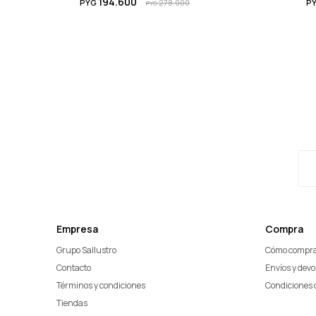
194.600
PYG
278.000
P
PYG
Empresa
Compra
Grupo Sallustro
Cómo compr
Contacto
Envíos y dev
Términos y condiciones
Condiciones 
Tiendas