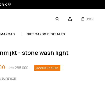
0% OFF
0
PYG
MARCAS
GIFTCARDS DIGITALES
dnm jkt - stone wash light
00
288.000
30
PYG
S SUPERIOR