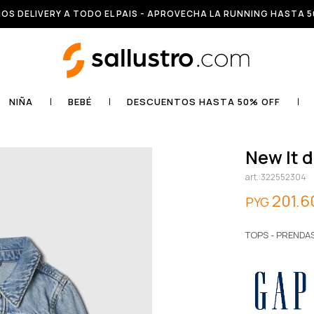
OS DELIVERY A TODO EL PAIS - APROVECHA LA RUNNING HASTA 5
NIÑA
BEBÉ
DESCUENTOS HASTA 50% OFF
new lt 
322552304
201.6
PYG
TOPS - PRENDA