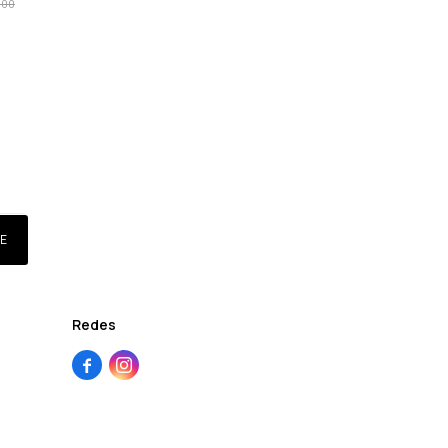
000
E
Redes

