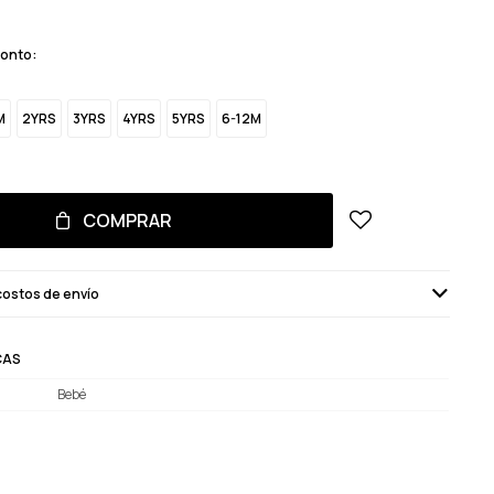
monto:
M
2YRS
3YRS
4YRS
5YRS
6-12M
COMPRAR
costos de envío
CAS
Bebé