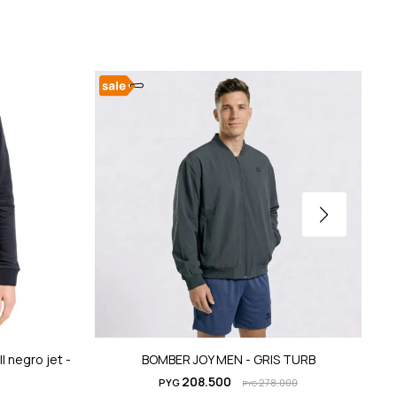
 negro jet -
BOMBER JOY MEN - GRIS TURB
208.500
PYG
278.000
PYG