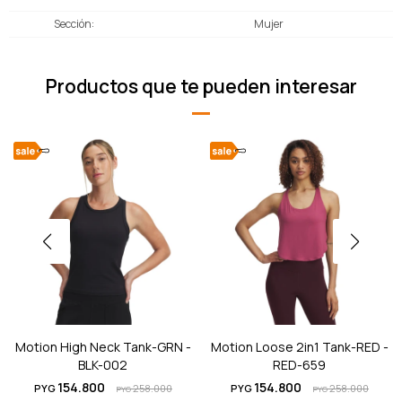
Sección
Mujer
Productos que te pueden interesar
Motion High Neck Tank-GRN -
Motion Loose 2in1 Tank-RED -
BLK-002
RED-659
154.800
154.800
PYG
258.000
PYG
258.000
PYG
PYG