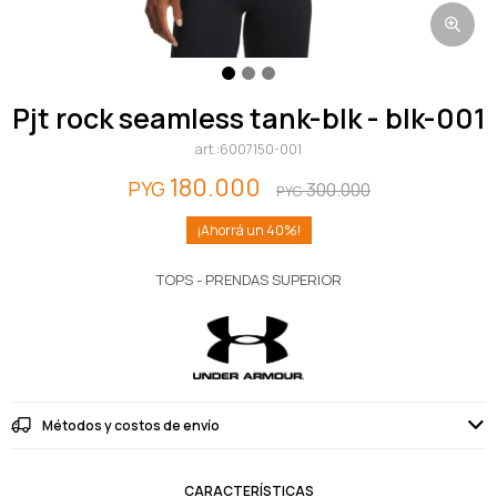
pjt rock seamless tank-blk - blk-001
6007150-001
180.000
PYG
300.000
PYG
40
TOPS - PRENDAS SUPERIOR
Métodos y costos de envío
CARACTERÍSTICAS