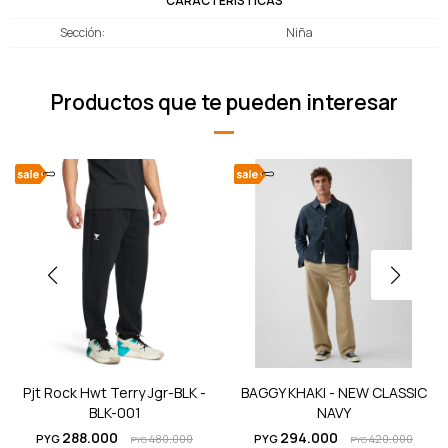
CARACTERÍSTICAS
Sección
Niña
Productos que te pueden interesar
Pjt Rock Hwt Terry Jgr-BLK -
BAGGY KHAKI - NEW CLASSIC
BLK-001
NAVY
288.000
294.000
PYG
480.000
PYG
420.000
PYG
PYG