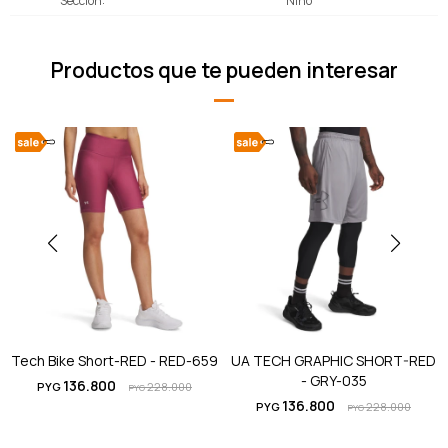
Sección
Niño
Productos que te pueden interesar
Tech Bike Short-RED - RED-659
UA TECH GRAPHIC SHORT-RED
- GRY-035
136.800
PYG
228.000
PYG
136.800
PYG
228.000
PYG