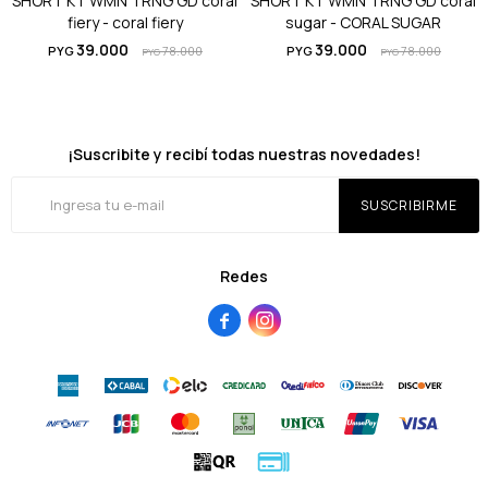
SHORT KT WMN TRNG GD coral
SHORT KT WMN TRNG GD coral
fiery - coral fiery
sugar - CORAL SUGAR
39.000
39.000
PYG
78.000
PYG
78.000
PYG
PYG
¡Suscribite y recibí todas nuestras novedades!
SUSCRIBIRME
Redes

