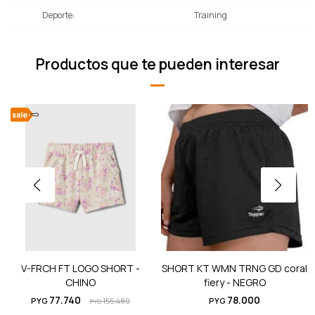
Deporte
Training
Productos que te pueden interesar
V-FRCH FT LOGO SHORT -
SHORT KT WMN TRNG GD coral
CHINO
fiery - NEGRO
77.740
78.000
PYG
155.480
PYG
PYG