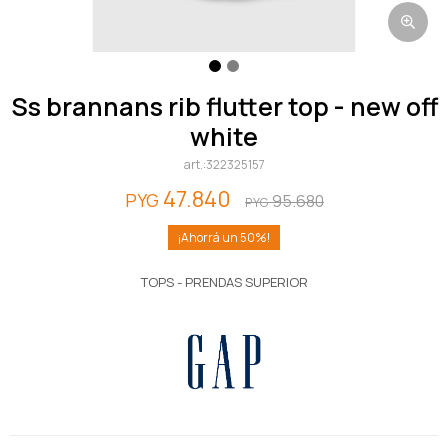
ss brannans rib flutter top - new off
white
322325157
47.840
PYG
95.680
PYG
50
TOPS - PRENDAS SUPERIOR