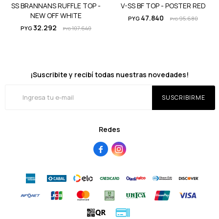
SS BRANNANS RUFFLE TOP -
V-SS BF TOP - POSTER RED
NEW OFF WHITE
47.840
PYG
95.680
PYG
32.292
PYG
107.640
PYG
¡Suscribite y recibí todas nuestras novedades!
SUSCRIBIRME
Redes

