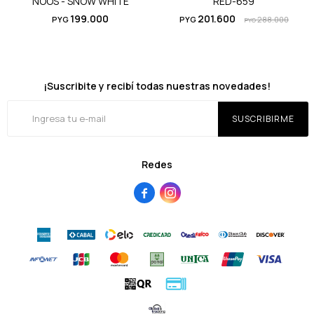
NOOS - SNOW WHITE
RED-659
199.000
201.600
PYG
PYG
288.000
PYG
¡Suscribite y recibí todas nuestras novedades!
SUSCRIBIRME
Redes

