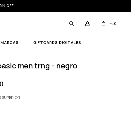
0% OFF
0
PYG
MARCAS
GIFTCARDS DIGITALES
 basic men trng - negro
00
S SUPERIOR