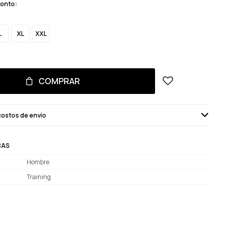
monto:
L
XL
XXL
COMPRAR
costos de envío
CAS
Hombre
Training