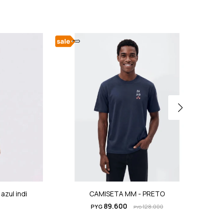
zul indi
CAMISETA MM - PRETO
89.600
PYG
128.000
PYG