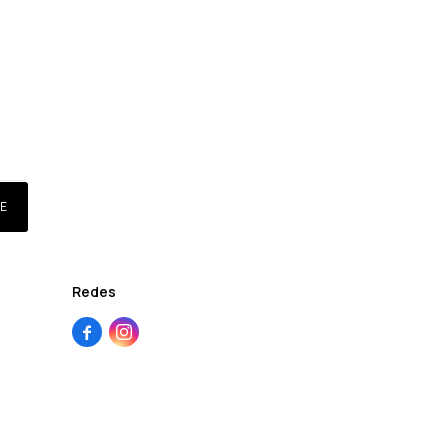
E
Redes

