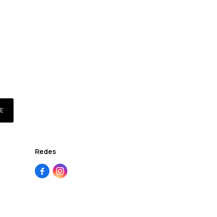
E
Redes

