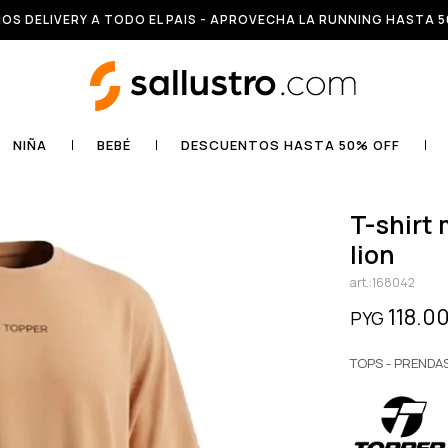
OS DELIVERY A TODO EL PAIS - APROVECHA LA RUNNING HASTA 5
NIÑA
BEBÉ
DESCUENTOS HASTA 50% OFF
t-shirt mc no gender 1975 - marron
lion
168042
118.0
PYG
TOPS - PRENDA