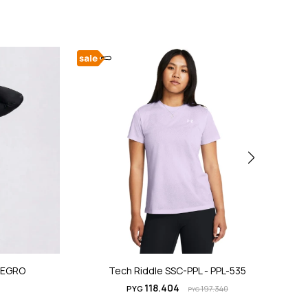
NEGRO
Tech Riddle SSC-PPL - PPL-535
118.404
PYG
197.340
PYG