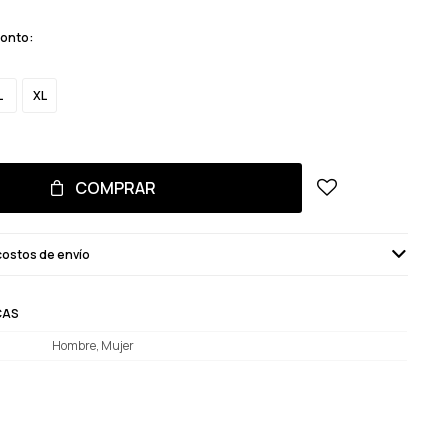
monto:
L
XL
COMPRAR
costos de envío
CAS
Hombre, Mujer