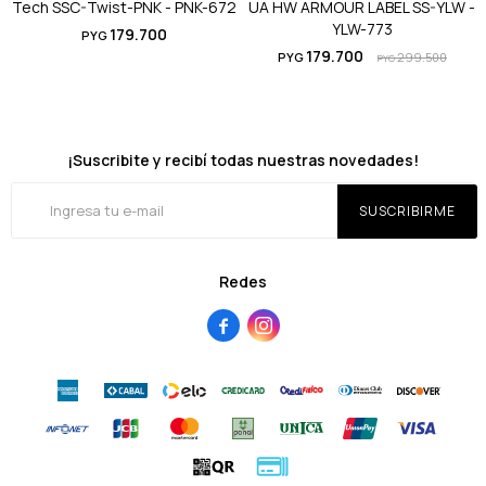
Tech SSC-Twist-PNK - PNK-672
UA HW ARMOUR LABEL SS-YLW -
YLW-773
179.700
PYG
179.700
PYG
299.500
PYG
¡Suscribite y recibí todas nuestras novedades!
SUSCRIBIRME
Redes

