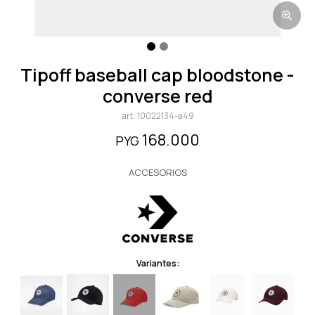
tipoff baseball cap bloodstone -
converse red
10022134-a49
168.000
PYG
ACCESORIOS
Variantes: