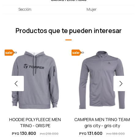
Sección
Mujer
Productos que te pueden interesar
HOODIE POLY FLEECE MEN
CAMPERA MEN TRNG TEAM
TRNG - GRIS PE
gris city - gris city
130.800
131.600
PYG
218.000
PYG
188.000
PYG
PYG