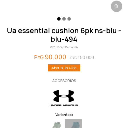
ua essential cushion 6pk ns-blu -
blu-494
1387057-494
90.000
PYG
150.000
PYG
40
ACCESORIOS
Variantes: