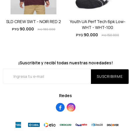
SLD CREW SWT - NOIR RED 2
Youth UA Perf Tech 6pk Low-
WHT - WHT-100
90.000
PYG
180.000
PYG
90.000
PYG
150.000
PYG
¡Suscribite y recibí todas nuestras novedades!
SUSCRIBIRME
Redes

