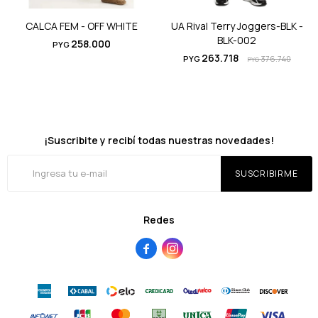
CALCA FEM - OFF WHITE
UA Rival Terry Joggers-BLK -
BLK-002
258.000
PYG
263.718
PYG
376.740
PYG
¡Suscribite y recibí todas nuestras novedades!
SUSCRIBIRME
Redes

