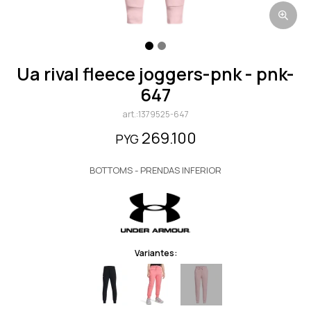
ua rival fleece joggers-pnk - pnk-
647
1379525-647
269.100
PYG
BOTTOMS - PRENDAS INFERIOR
Variantes: