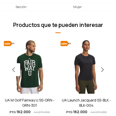
Sección
Mujer
Productos que te pueden interesar
UA M Golf Fairway U SS-GRN -
UA Launch Jacquard SS-BLK -
GRN-301
BLK-004
162.000
162.000
PYG
270.000
PYG
270.000
PYG
PYG