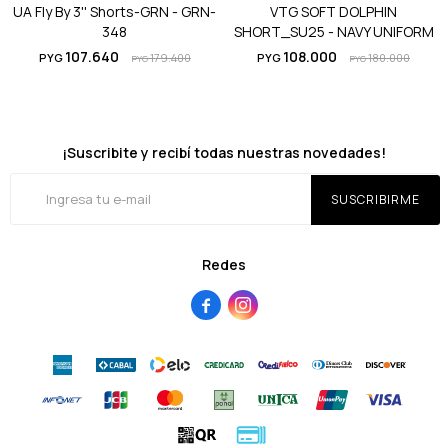
UA Fly By 3'' Shorts-GRN - GRN-
VTG SOFT DOLPHIN
348
SHORT_SU25 - NAVY UNIFORM
107.640
108.000
PYG
179.400
PYG
180.000
PYG
PYG
¡Suscribite y recibí todas nuestras novedades!
SUSCRIBIRME
Redes

