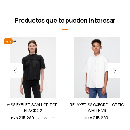
Productos que te pueden interesar
V-SS EYELET SCALLOP TOP -
RELAXED SS OXFORD - OPTIC
BLACK 22
WHITE V6
215.280
215.280
PYG
358.800
PYG
PYG