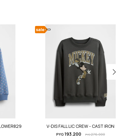
FLOWER829
V-DIS FALL LIC CREW - CAST IRON
193.200
PYG
276.000
PYG