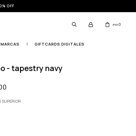
0% OFF
0
PYG
MARCAS
GIFTCARDS DIGITALES
po - tapestry navy
00
S SUPERIOR