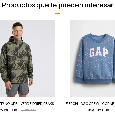
Productos que te pueden interesar
ZIP NG URB - VERDE DRIED PEAKS
IE FRCH LOGO CREW - CORN
190.800
192.000
YG
318.000
PYG
PYG