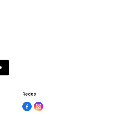
E
Redes

