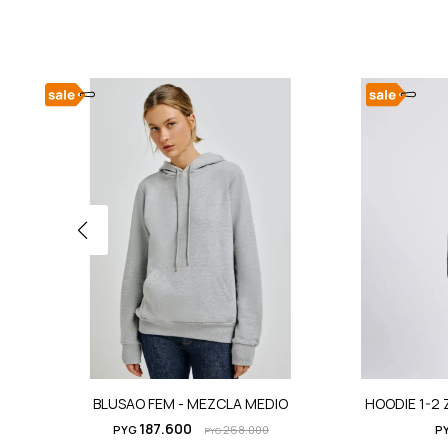
BLUSAO FEM - MEZCLA MEDIO
HOODIE 1-2 
187.600
PYG
268.000
P
PYG