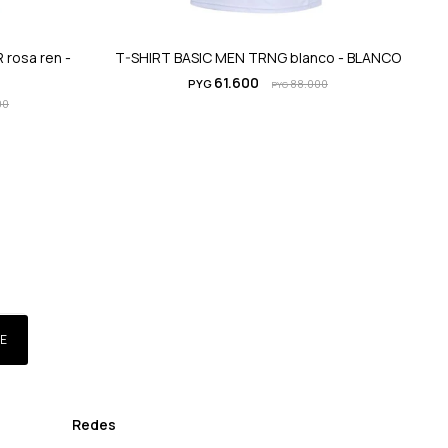
rosa ren -
T-SHIRT BASIC MEN TRNG blanco - BLANCO
61.600
PYG
88.000
PYG
00
E
Redes