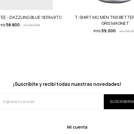
 TEE - DAZZLING BLUE 183949TC
T-SHIRT MC MEN TNS BETTER 
GRIS MAGNET
58.800
PYG
84.000
PYG
59.000
PYG
118.0
PYG
¡Suscribite y recibí todas nuestras novedades!
SUSCRIBIRM
Mi cuenta