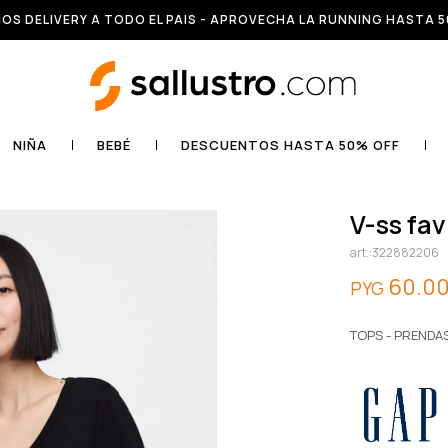
OS DELIVERY A TODO EL PAIS - APROVECHA LA RUNNING HASTA 5
NIÑA
BEBÉ
DESCUENTOS HASTA 50% OFF
v-ss fa
322882206
60.0
PYG
TOPS - PRENDA