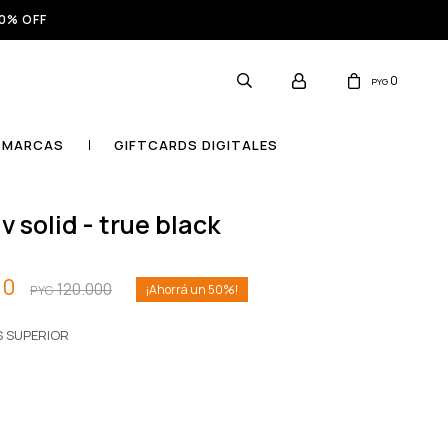
0% OFF
0
PYG
MARCAS
GIFTCARDS DIGITALES
v v solid - true black
00
120.000
50
PYG
S SUPERIOR