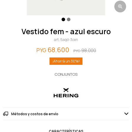
vestido fem - azul escuro
5aqd-3cen
68.600
PYG
98.000
PYG
30
CONJUNTOS
Métodos y costos de envío
CARACTERÍSTICAS