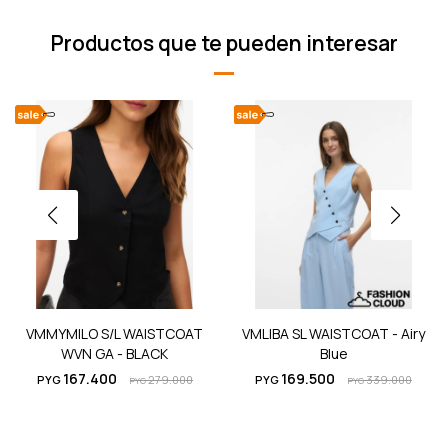
Productos que te pueden interesar
VMMYMILO S/L WAISTCOAT
VMLIBA SL WAISTCOAT - Airy
WVN GA - BLACK
Blue
167.400
169.500
PYG
279.000
PYG
339.000
PYG
PYG