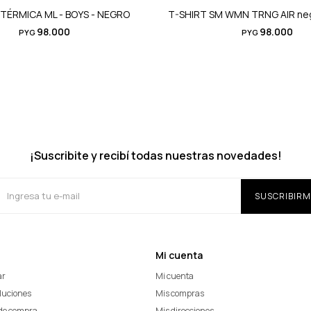
 TÉRMICA ML - BOYS - NEGRO
T-SHIRT SM WMN TRNG AIR ne
98.000
98.000
PYG
PYG
¡Suscribite y recibí todas nuestras novedades!
SUSCRIBIRM
Mi cuenta
ar
Mi cuenta
oluciones
Mis compras
de compra
Mis direcciones