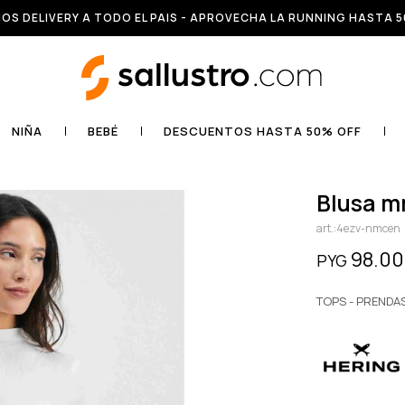
OS DELIVERY A TODO EL PAIS - APROVECHA LA RUNNING HASTA 5
NIÑA
BEBÉ
DESCUENTOS HASTA 50% OFF
blusa 
4ezv-nmcen
98.0
PYG
TOPS - PRENDA