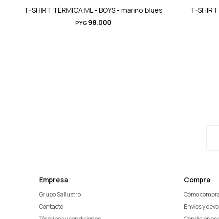
T-SHIRT TÉRMICA ML - BOYS - marino blues
T-SHIRT
98.000
PYG
Empresa
Compra
Grupo Sallustro
Cómo compr
Contacto
Envíos y dev
Términos y condiciones
Condiciones 