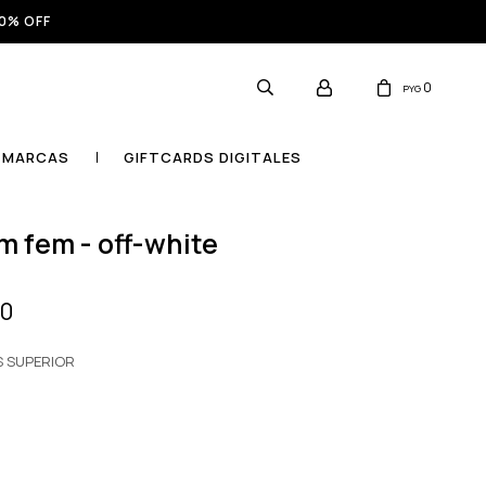
0% OFF
0
PYG
MARCAS
GIFTCARDS DIGITALES
mm fem - off-white
00
S SUPERIOR