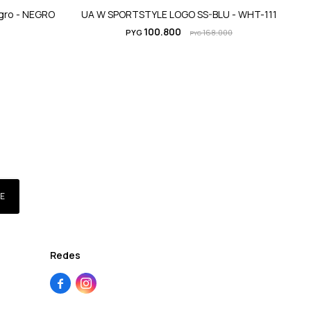
gro - NEGRO
UA W SPORTSTYLE LOGO SS-BLU - WHT-111
100.800
PYG
168.000
PYG
E
Redes

