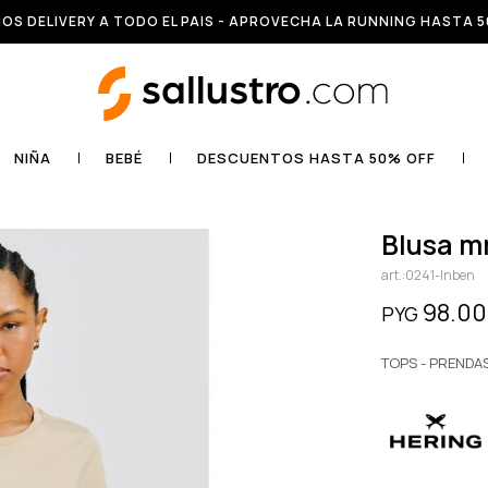
OS DELIVERY A TODO EL PAIS - APROVECHA LA RUNNING HASTA 5
NIÑA
BEBÉ
DESCUENTOS HASTA 50% OFF
blusa 
0241-lnben
98.0
PYG
TOPS - PRENDA