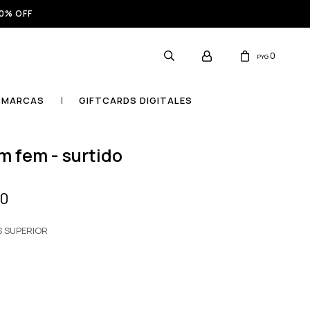
0% OFF
0
PYG
MARCAS
GIFTCARDS DIGITALES
mm fem - surtido
00
S SUPERIOR