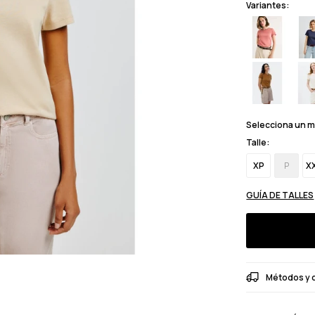
Variantes:
Selecciona un 
Talle:
XP
P
X
GUÍA DE TALLES
Métodos y 