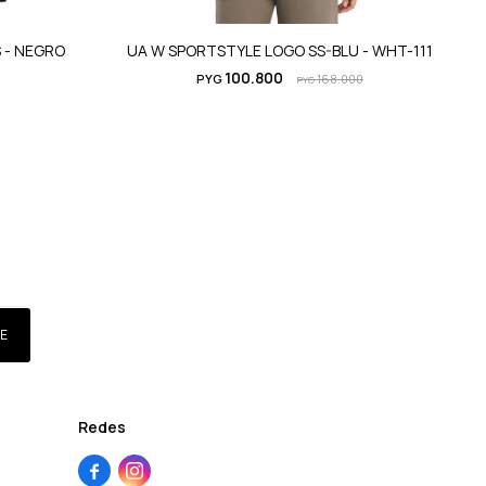
 - NEGRO
UA W SPORTSTYLE LOGO SS-BLU - WHT-111
100.800
PYG
168.000
PYG
E
Redes

