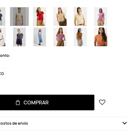
monto:
XG
COMPRAR
costos de envío