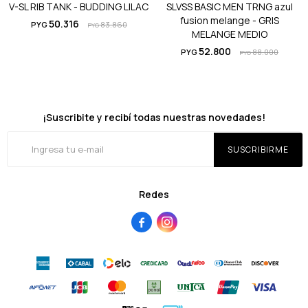
V-SL RIB TANK - BUDDING LILAC
SLVSS BASIC MEN TRNG azul
fusion melange - GRIS
50.316
PYG
83.860
PYG
MELANGE MEDIO
52.800
PYG
88.000
PYG
¡Suscribite y recibí todas nuestras novedades!
SUSCRIBIRME
Redes

