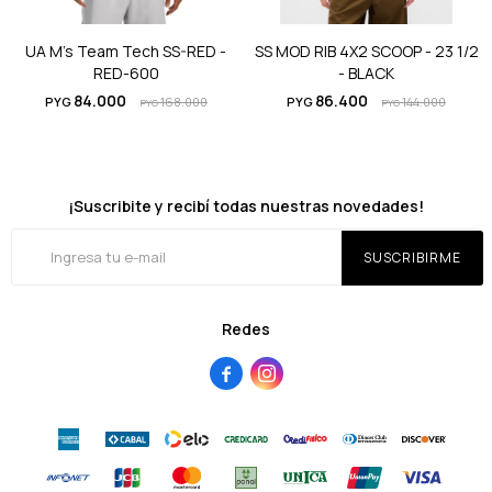
UA M's Team Tech SS-RED -
SS MOD RIB 4X2 SCOOP - 23 1/2
RED-600
- BLACK
84.000
86.400
PYG
168.000
PYG
144.000
PYG
PYG
¡Suscribite y recibí todas nuestras novedades!
SUSCRIBIRME
Redes

