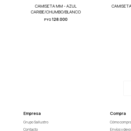
CAMISETA MM - AZUL
CAMISETA
CARIBE/CHUMBO/BLANCO
128.000
PYG
Empresa
Compra
Grupo Sallustro
Cómo compr
Contacto
Envíos y dev