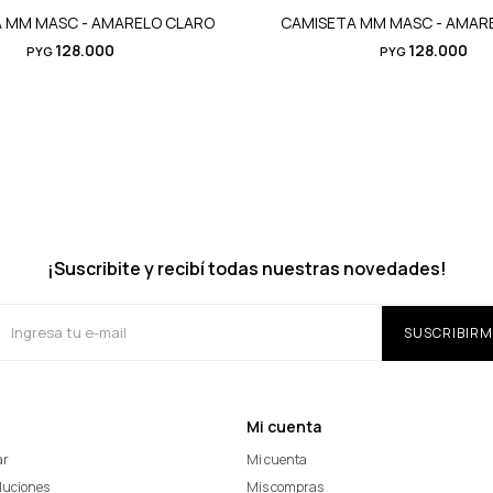
 MM MASC - AMARELO CLARO
CAMISETA MM MASC - AMAR
128.000
128.000
PYG
PYG
¡Suscribite y recibí todas nuestras novedades!
SUSCRIBIRM
Mi cuenta
ar
Mi cuenta
oluciones
Mis compras