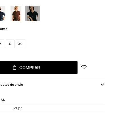
monto:
M
G
XG
COMPRAR
costos de envío
CAS
Mujer