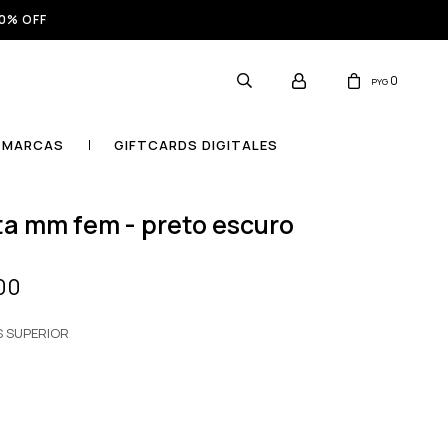
0% OFF
0
PYG
MARCAS
GIFTCARDS DIGITALES
ta mm fem - preto escuro
00
S SUPERIOR