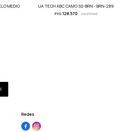
ELO MEDIO
UA TECH ABC CAMO SS-BRN - BRN-289
UA
128.570
PYG
257.140
PYG
E
Redes

