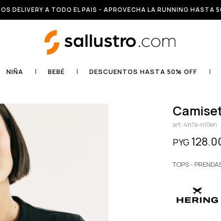
OS DELIVERY A TODO EL PAIS - APROVECHA LA RUNNING HASTA 5
NIÑA
BEBÉ
DESCUENTOS HASTA 50% OFF
camise
4h7a-n10en
128.0
PYG
TOPS - PRENDA